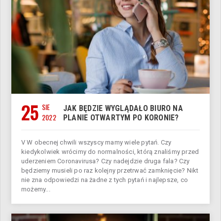
25
SIE
JAK BĘDZIE WYGLĄDAŁO BIURO NA
2022
PLANIE OTWARTYM PO KORONIE?
V W obecnej chwili wszyscy mamy wiele pytań. Czy
kiedykolwiek wrócimy do normalności, którą znaliśmy przed
uderzeniem Coronavirusa? Czy nadejdzie druga fala? Czy
będziemy musieli po raz kolejny przetrwać zamknięcie? Nikt
nie zna odpowiedzi na żadne z tych pytań i najlepsze, co
możemy...