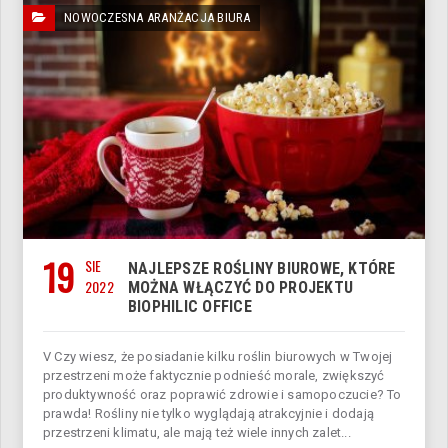
NOWOCZESNA ARANŻACJA BIURA
19
SIE
NAJLEPSZE ROŚLINY BIUROWE, KTÓRE
2022
MOŻNA WŁĄCZYĆ DO PROJEKTU
BIOPHILIC OFFICE
V Czy wiesz, że posiadanie kilku roślin biurowych w Twojej
przestrzeni może faktycznie podnieść morale, zwiększyć
produktywność oraz poprawić zdrowie i samopoczucie? To
prawda! Rośliny nie tylko wyglądają atrakcyjnie i dodają
przestrzeni klimatu, ale mają też wiele innych zalet...