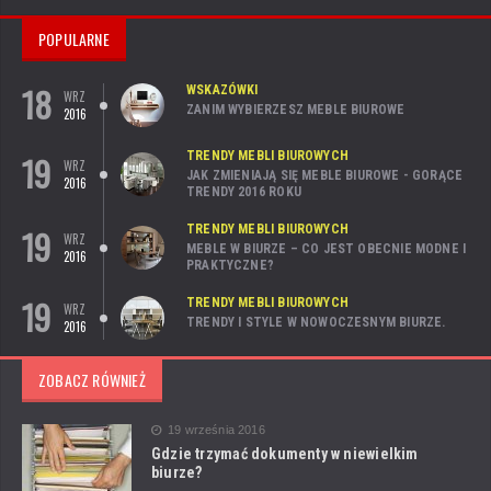
POPULARNE
18
WSKAZÓWKI
WRZ
ZANIM WYBIERZESZ MEBLE BIUROWE
2016
19
TRENDY MEBLI BIUROWYCH
WRZ
JAK ZMIENIAJĄ SIĘ MEBLE BIUROWE - GORĄCE
2016
TRENDY 2016 ROKU
19
TRENDY MEBLI BIUROWYCH
WRZ
MEBLE W BIURZE – CO JEST OBECNIE MODNE I
2016
PRAKTYCZNE?
19
TRENDY MEBLI BIUROWYCH
WRZ
TRENDY I STYLE W NOWOCZESNYM BIURZE.
2016
ZOBACZ RÓWNIEŻ
19 września 2016
Gdzie trzymać dokumenty w niewielkim
biurze?