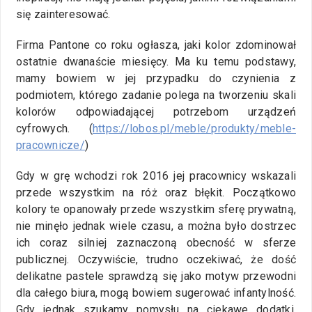
się zainteresować.
Firma Pantone co roku ogłasza, jaki kolor zdominował
ostatnie dwanaście miesięcy. Ma ku temu podstawy,
mamy bowiem w jej przypadku do czynienia z
podmiotem, którego zadanie polega na tworzeniu skali
kolorów odpowiadającej potrzebom urządzeń
cyfrowych.
(
https://lobos.pl/meble/produkty/meble-
pracownicze/
)
Gdy w grę wchodzi rok 2016 jej pracownicy wskazali
przede wszystkim na róż oraz błękit. Początkowo
kolory te opanowały przede wszystkim sferę prywatną,
nie minęło jednak wiele czasu, a można było dostrzec
ich coraz silniej zaznaczoną obecność w sferze
publicznej. Oczywiście, trudno oczekiwać, że dość
delikatne pastele sprawdzą się jako motyw przewodni
dla całego biura, mogą bowiem sugerować infantylność.
Gdy jednak szukamy pomysłu na ciekawe dodatki,